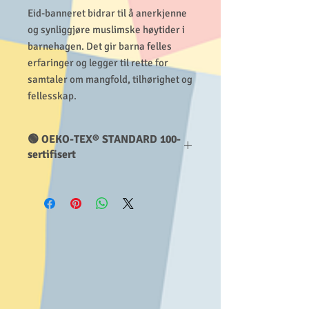
Eid-banneret bidrar til å anerkjenne
og synliggjøre muslimske høytider i
barnehagen. Det gir barna felles
erfaringer og legger til rette for
samtaler om mangfold, tilhørighet og
fellesskap.
🟢 OEKO-TEX® STANDARD 100-
sertifisert
Våre tekstiler er testet og godkjent for
skadelige stoffer i henhold til
internasjonale standarder.
Det betyr at de er trygge i bruk – også
nær hud.
✔ Testet av TESTEX AG
✔ Sertifikatnummer: 23.HCN.55209