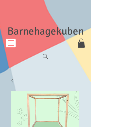
Barnehagekuben