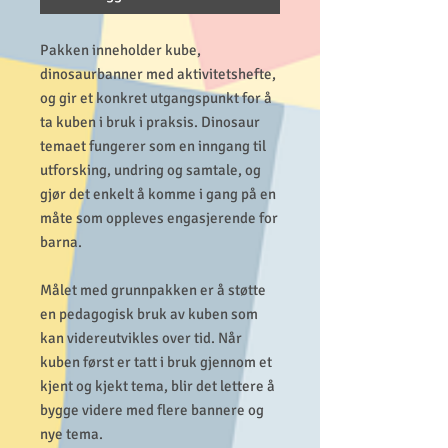
Pakken inneholder kube,
dinosaurbanner med aktivitetshefte,
og gir et konkret utgangspunkt for å
ta kuben i bruk i praksis. Dinosaur
temaet fungerer som en inngang til
utforsking, undring og samtale, og
gjør det enkelt å komme i gang på en
måte som oppleves engasjerende for
barna.
Målet med grunnpakken er å støtte
en pedagogisk bruk av kuben som
kan videreutvikles over tid. Når
kuben først er tatt i bruk gjennom et
kjent og kjekt tema, blir det lettere å
bygge videre med flere bannere og
nye tema.