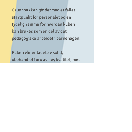
Grunnpakken gir dermed et felles
startpunkt for personalet og en
tydelig ramme for hvordan kuben
kan brukes som en del av det
pedagogiske arbeidet i barnehagen.
Kuben vår er laget av solid,
ubehandlet furu av høy kvalitet, med
mål på 120 x 120 cm. Den robuste
konstruksjonen gir en trygg og
slitesterk lekeplattform for barna.
Kuben leveres med skruer for enkel
montering, samt 6 kroker som gjør
det lett å henge opp bannere våre.
Dette gjør kuben til en fleksibel og
inspirerende leke og læringsarena i
barnehagen.