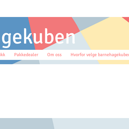
agekuben
ikk
Pakkedealer
Om oss
Hvorfor velge barnehagekube
Projects